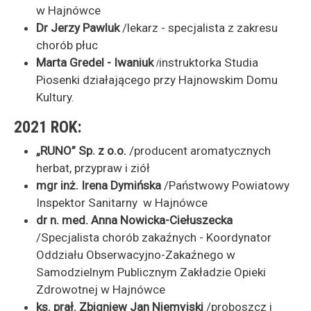
w Hajnówce
Dr Jerzy Pawluk
/lekarz - specjalista z zakresu
chorób płuc
Marta Gredel - Iwaniuk
instruktorka Studia
/
Piosenki działającego przy Hajnowskim Domu
Kultury.
2021 ROK:
„RUNO” Sp. z o.o.
/producent aromatycznych
herbat, przypraw i ziół
mgr inż. Irena Dymińska
/Państwowy Powiatowy
Inspektor Sanitarny w Hajnówce
dr n. med. Anna Nowicka-Ciełuszecka
/Specjalista chorób zakaźnych - Koordynator
Oddziału Obserwacyjno-Zakaźnego w
Samodzielnym Publicznym Zakładzie Opieki
Zdrowotnej w Hajnówce
ks. prał. Zbigniew Jan Niemyjski
/proboszcz i