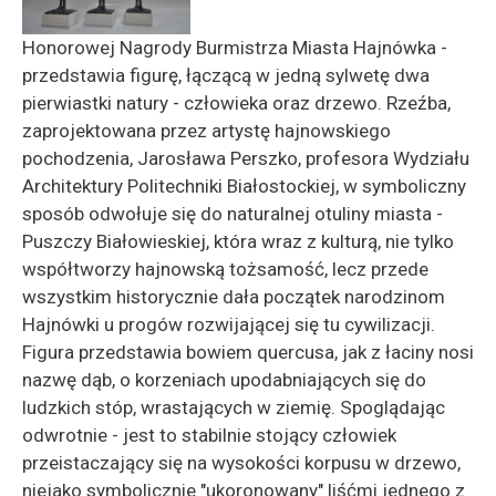
Honorowej Nagrody Burmistrza Miasta Hajnówka -
przedstawia figurę, łączącą w jedną sylwetę dwa
pierwiastki natury - człowieka oraz drzewo. Rzeźba,
zaprojektowana przez artystę hajnowskiego
pochodzenia, Jarosława Perszko, profesora Wydziału
Architektury Politechniki Białostockiej, w symboliczny
sposób odwołuje się do naturalnej otuliny miasta -
Puszczy Białowieskiej, która wraz z kulturą, nie tylko
współtworzy hajnowską tożsamość, lecz przede
wszystkim historycznie dała początek narodzinom
Hajnówki u progów rozwijającej się tu cywilizacji.
Figura przedstawia bowiem quercusa, jak z łaciny nosi
nazwę dąb, o korzeniach upodabniających się do
ludzkich stóp, wrastających w ziemię. Spoglądając
odwrotnie - jest to stabilnie stojący człowiek
przeistaczający się na wysokości korpusu w drzewo,
niejako symbolicznie "ukoronowany" liśćmi jednego z