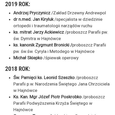
2019 ROK:
Andrzej Pryczynicz
/Zakład Drzewny Andrewpol
dr n.med. Jan Kiryluk
/specjalista w dziedzinie
ortopedii i traumatologii narządów ruchu
ks. mitrat Jerzy Ackiewicz
/proboszcz Parafii pw.
św. Dymitra w Hajnówce
ks. kanonik Zygmunt Bronicki /
proboszcz Parafii
pw. św.św. Cyryla i Metodego w Hajnówce
Michał Skiepko
/śpiewak operowy
2018 ROK:
Św. Pamięci ks. Leonid Szeszko
/proboszcz
Parafii p.w. Narodzenia Świętego Jana Chrzciciela
w Hajnówce
Ks. Kan. Mgr Józef Piotr Poskrobko
/proboszcz
Parafii Podwyższenia Krzyża Świętego w
Hajnówce