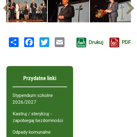
Share
Facebook
Twitter
Email
Drukuj
PDF
Przydatne linki
Stypendium szkolne
2026/2027
Kastruj / sterylizuj -
zapobiegaj bezdomności
Odpady komunalne