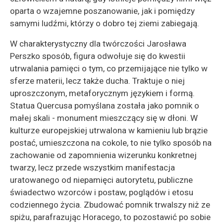
oparta o wzajemne poszanowanie, jak i pomiędzy
samymi ludźmi, którzy o dobro tej ziemi zabiegają.
W charakterystyczny dla twórczości Jarosława
Perszko sposób, figura odwołuje się do kwestii
utrwalania pamięci o tym, co przemijające nie tylko w
sferze materii, lecz także ducha. Traktuje o niej
uproszczonym, metaforycznym językiem i formą.
Statua Quercusa pomyślana została jako pomnik o
małej skali - monument mieszczący się w dłoni. W
kulturze europejskiej utrwalona w kamieniu lub brązie
postać, umieszczona na cokole, to nie tylko sposób na
zachowanie od zapomnienia wizerunku konkretnej
twarzy, lecz przede wszystkim manifestacja
uratowanego od niepamięci autorytetu, publiczne
świadectwo wzorców i postaw, poglądów i etosu
codziennego życia. Zbudować pomnik trwalszy niż ze
spiżu, parafrazując Horacego, to pozostawić po sobie