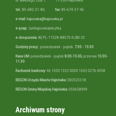
ul. Aleksego Zina 1,
17-200 Hajnówka
tel.:
85-682-21-80,
fax:
85-674-37-46
e-mail
:
hajnowka@hajnowka.pl
e-puap:
|umhajnowka|skrytka
e-doręczenia:
AE:PL-11028-88570-RJIBI-23
Godziny pracy:
poniedziałek - piątek
7:30 - 15:30
Kasa UM:
poniedziałek - piątek
8.00-15.00,
przerwa
10.30-
11.30
Rachunek bankowy:
46 1020 1332 0000 1602 0276 4058
REGON Urzędu Miasta Hajnówka:
000523318
REGON Gminy Miejskiej Hajnówka:
050658999
Archiwum strony