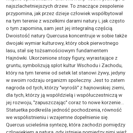
najszlachetniejszych drzew. To znaczące zespolenie
przypomina, jak przez dzieje człowiek współbytował
na tym terenie z wszelkimi darami natury i, jak często
o tym zapomina, sam jest jej integralną częścią.
Dwoistość natury Quercusa koncentruje w sobie także
dwojaki wymiar kulturowy, który obok pierwotnego
lasu, stał się tożsamościowym fundamentem
Hajnówki. Ukorzenione stopy figury, wyrastające z
gruntu, symbolizują splot kultur Wschodu i Zachodu,
który na tym terenie od setek lat stanowi żywy, jedyny
w swoim rodzaju organizm społeczny. Jest to zatem
nagroda od tych, którzy "wyrośli" z hajnowskiej ziemi,
dla tych, którzy ją współdzielą i współuczestniczą w
jej rozwoju, "zapuszczając" coraz to nowe korzenie...
Statuetka podkreśla jedność pochodzenia, równość
we współistnieniu i wzajemne dopełnienie się.
Quercus ucieleśnia syntezę, która zachodzi pomiędzy
człowiekiem a naturą, gdy istnieje pomiędzy nimi więź